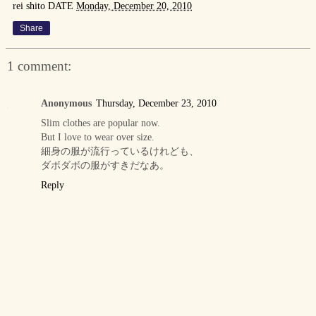
rei shito
DATE
Monday, December 20, 2010
Share
1 comment:
Anonymous
Thursday, December 23, 2010
Slim clothes are popular now.
But I love to wear over size.
細身の服が流行っているけれども、
ダボダボの服がすきだなあ。
Reply